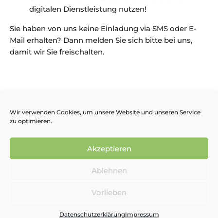
digitalen Dienstleistung nutzen!
Sie haben von uns keine Einladung via SMS oder E-
Mail erhalten? Dann melden Sie sich bitte bei uns,
damit wir Sie freischalten.
Folgende Vorteile bietet
Wir verwenden Cookies, um unsere Website und unseren Service
Ihnen unser App-Service
zu optimieren.
konkret:
Akzeptieren
Transparenz ist uns ein Anliegen.
Auf der App
finden Sie alle wichtigen Dokumente zu Ihrer
Ablehnen
Liegenschaft. Profitieren Sie von mehr Übersicht
Vorlieben
und ständiger Verfügbarkeit.
Effizienz gehört zu unserem Tagesgeschäft.
Ihre
Datenschutzerklärung
Impressum
Schadensmeldungen und sonstige Anliegen