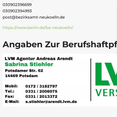
030902396699
030902394993
post@bezirksamt-neukoelln.de
https://www.berlin.de/ba-neukoelln/
Angaben Zur Berufs­haftpf