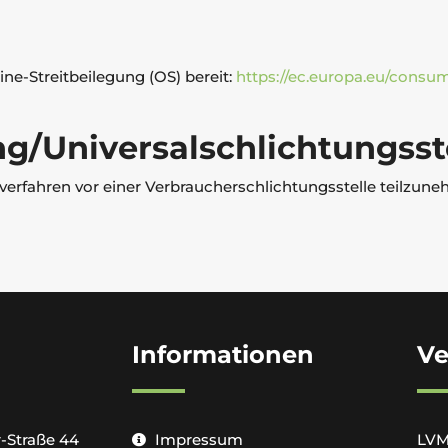
ne-Streitbeilegung (OS) bereit:
https://ec.europa.eu/consum
ng/Universal­schlichtungs­st
gsverfahren vor einer Verbraucherschlichtungsstelle teilzun
Informationen
Ve
r-Straße 44
Impressum
LVM