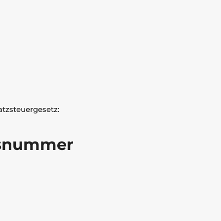
tzsteuergesetz:
ns­nummer