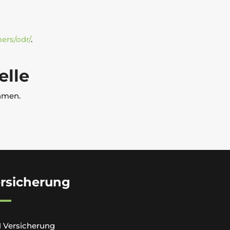
ers/odr/
.
elle
ehmen.
rsicherung
 Versicherung