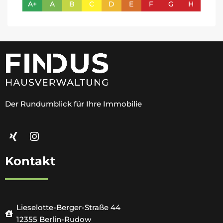
A+
A
B
C
D
E
F
G
H
Der Rundumblick für Ihre Immobilie
Kontakt
Lieselotte-Berger-Straße 44
12355 Berlin-Rudow